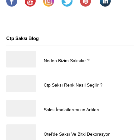
.
​
.
.
.
.
Ctp Saksı Blog
25.04.2025
Neden Bizim Saksılar ?
Müşteri Temsilcisi
25.04.2025
Ctp Saksı Renk Nasıl Seçilir ?
25.04.2025
Saksı İmalatlarımızın Artıları
Cevap Yaz
25.04.2025
Otel’de Saksı Ve Bitki Dekorasyon