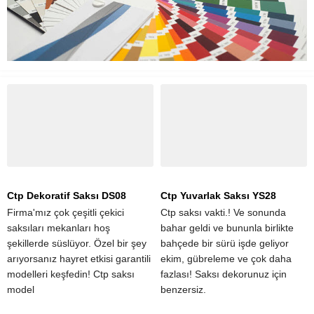
Ctp Yuvarlak Saksı YS28
Ctp Kare Saksı KR24
Ctp saksı vakti.! Ve sonunda
Zevkli bir şekilde yerleştirilmiş
bahar geldi ve bununla birlikte
ctp saksı, mahremiyet sağlayan
bahçede bir sürü işde geliyor
ve alanı optik olarak ayıran zarif
ekim, gübreleme ve çok daha
bir bölme duvarı oluşturmak için
fazlası! Saksı dekorunuz için
harika bir çözüm olabilir.
benzersiz.