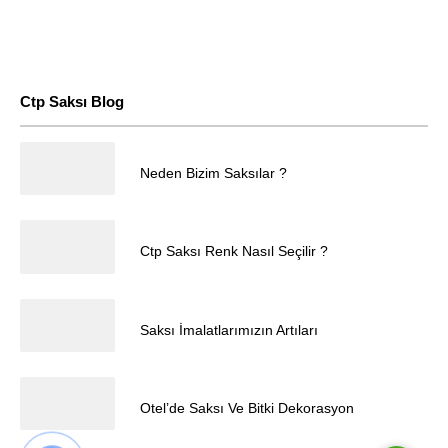
Ctp Saksı Blog
25.04.2025
Neden Bizim Saksılar ?
Müşteri Temsilcisi
25.04.2025
Ctp Saksı Renk Nasıl Seçilir ?
25.04.2025
Saksı İmalatlarımızın Artıları
Cevap Yaz
25.04.2025
Otel’de Saksı Ve Bitki Dekorasyon