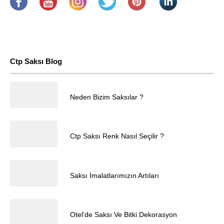
.
​
.
.
.
.
Ctp Saksı Blog
25.04.2025
Neden Bizim Saksılar ?
Müşteri Temsilcisi
25.04.2025
Ctp Saksı Renk Nasıl Seçilir ?
25.04.2025
Saksı İmalatlarımızın Artıları
Cevap Yaz
25.04.2025
Otel’de Saksı Ve Bitki Dekorasyon