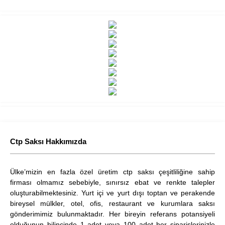
Ctp Saksı Hakkımızda
Ülke’mizin en fazla özel üretim ctp saksı çeşitliliğine sahip
firması olmamız sebebiyle, sınırsız ebat ve renkte talepler
oluşturabilmektesiniz. Yurt içi ve yurt dışı toptan ve perakende
bireysel mülkler, otel, ofis, restaurant ve kurumlara saksı
gönderimimiz bulunmaktadır. Her bireyin referans potansiyeli
olduğunun bilincinde 1 adet veya 100 adet her siparişlerinizle