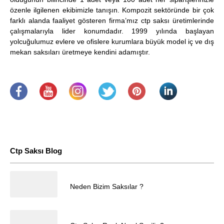
özenle ilgilenen ekibimizle tanışın. Kompozit sektöründe bir çok
farklı alanda faaliyet gösteren firma’mız ctp saksı üretimlerinde
çalışmalarıyla lider konumdadır. 1999 yılında başlayan
yolcuğulumuz evlere ve ofislere kurumlara büyük model iç ve dış
mekan saksıları üretmeye kendini adamıştır.
.
​
.
.
.
.
Ctp Saksı Blog
25.04.2025
Neden Bizim Saksılar ?
Müşteri Temsilcisi
25.04.2025