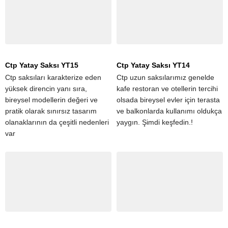
Ctp Yatay Saksı YT15
Ctp Yatay Saksı YT14
Ctp saksıları karakterize eden
Ctp uzun saksılarımız genelde
yüksek direncin yanı sıra,
kafe restoran ve otellerin tercihi
bireysel modellerin değeri ve
olsada bireysel evler için terasta
pratik olarak sınırsız tasarım
ve balkonlarda kullanımı oldukça
olanaklarının da çeşitli nedenleri
yaygın. Şimdi keşfedin.!
var