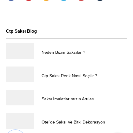
Ctp Saksı Blog
25.04.2025
Neden Bizim Saksılar ?
Müşteri Temsilcisi
25.04.2025
Ctp Saksı Renk Nasıl Seçilir ?
25.04.2025
Saksı İmalatlarımızın Artıları
Cevap Yaz
25.04.2025
Otel’de Saksı Ve Bitki Dekorasyon