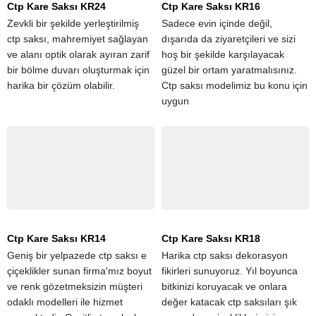
Ctp Kare Saksı KR24
Ctp Kare Saksı KR16
Zevkli bir şekilde yerleştirilmiş
Sadece evin içinde değil,
ctp saksı, mahremiyet sağlayan
dışarıda da ziyaretçileri ve sizi
ve alanı optik olarak ayıran zarif
hoş bir şekilde karşılayacak
bir bölme duvarı oluşturmak için
güzel bir ortam yaratmalısınız.
harika bir çözüm olabilir.
Ctp saksı modelimiz bu konu için
uygun
Ctp Kare Saksı KR14
Ctp Kare Saksı KR18
Geniş bir yelpazede ctp saksı e
Harika ctp saksı dekorasyon
çiçeklikler sunan firma'mız boyut
fikirleri sunuyoruz. Yıl boyunca
ve renk gözetmeksizin müşteri
bitkinizi koruyacak ve onlara
odaklı modelleri ile hizmet
değer katacak ctp saksıları şık