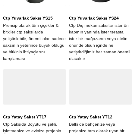
Ctp Yuvarlak Saksı YS15
Ctp Yuvarlak Saksı YS24
Prensip olarak tüm çiçekler &
Ctp Dış mekan saksılar ister ön
bitkiler ctp saksılarda
kapının yanında ister terasta
yetiştirilebilir; önemli olan sadece
ister bir mağazanın veya otelin
saksının yeterince büyük olduğu
önünde olsun içinde ne
ve bitkinin ihtiyaçlarını
yetiştirdiğimiz her zaman önemli
karşılaması
olacaktır.
Ctp Yatay Saksı YT17
Ctp Yatay Saksı YT12
Ctp Saksıda Boyutu ve şekli,
Belki de bahçenize veya
işletmenize ve evinize projenin
projenize tam olarak uyan bir