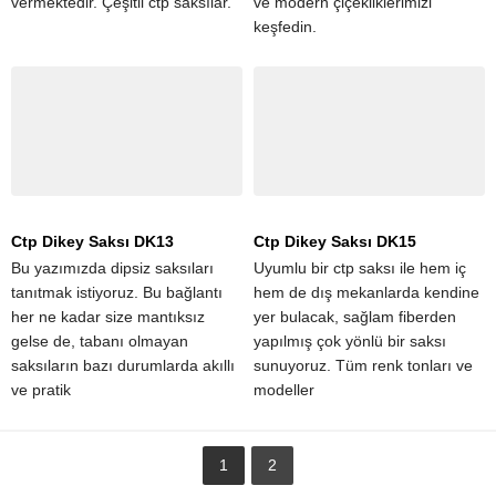
vermektedir. Çeşitli ctp saksılar.
ve modern çiçekliklerimizi
keşfedin.
Ctp Dikey Saksı DK13
Ctp Dikey Saksı DK15
Bu yazımızda dipsiz saksıları
Uyumlu bir ctp saksı ile hem iç
tanıtmak istiyoruz. Bu bağlantı
hem de dış mekanlarda kendine
her ne kadar size mantıksız
yer bulacak, sağlam fiberden
gelse de, tabanı olmayan
yapılmış çok yönlü bir saksı
saksıların bazı durumlarda akıllı
sunuyoruz. Tüm renk tonları ve
ve pratik
modeller
1
2