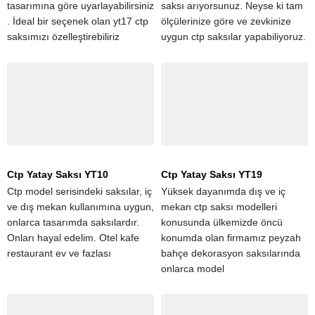
tasarımına göre uyarlayabilirsiniz
saksı arıyorsunuz. Neyse ki tam
. İdeal bir seçenek olan yt17 ctp
ölçülerinize göre ve zevkinize
saksımızı özelleştirebiliriz
uygun ctp saksılar yapabiliyoruz.
Ctp Yatay Saksı YT10
Ctp Yatay Saksı YT19
Ctp model serisindeki saksılar, iç
Yüksek dayanımda dış ve iç
ve dış mekan kullanımına uygun,
mekan ctp saksı modelleri
onlarca tasarımda saksılardır.
konusunda ülkemizde öncü
Onları hayal edelim. Otel kafe
konumda olan firmamız peyzah
restaurant ev ve fazlası
bahçe dekorasyon saksılarında
onlarca model