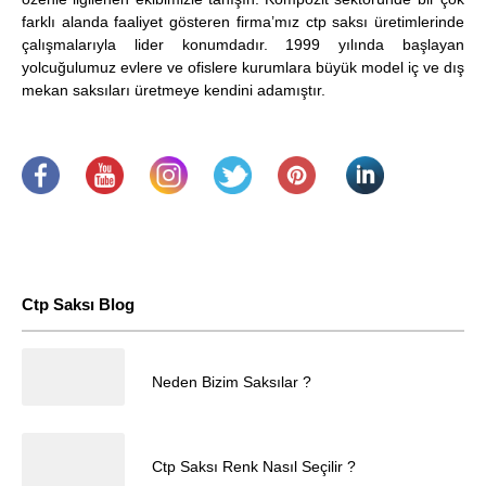
farklı alanda faaliyet gösteren firma’mız ctp saksı üretimlerinde
çalışmalarıyla lider konumdadır. 1999 yılında başlayan
yolcuğulumuz evlere ve ofislere kurumlara büyük model iç ve dış
mekan saksıları üretmeye kendini adamıştır.
.
​
.
.
.
.
Ctp Saksı Blog
25.04.2025
Neden Bizim Saksılar ?
Müşteri Temsilcisi
25.04.2025
Ctp Saksı Renk Nasıl Seçilir ?