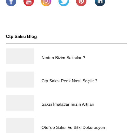
.
​
.
.
.
.
Ctp Saksı Blog
25.04.2025
Neden Bizim Saksılar ?
Müşteri Temsilcisi
25.04.2025
Ctp Saksı Renk Nasıl Seçilir ?
25.04.2025
Saksı İmalatlarımızın Artıları
Cevap Yaz
25.04.2025
Otel’de Saksı Ve Bitki Dekorasyon