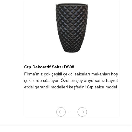
Ctp Dekoratif Saksı DS08
Ctp 
tükendiğini
Firma'mız çok çeşitli çekici saksıları mekanları hoş
Prens
or!
şekillerde süslüyor. Özel bir şey arıyorsanız hayret
yetiş
z
etkisi garantili modelleri keşfedin! Ctp saksı model
yeter
karşı