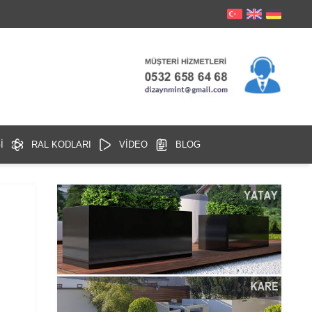
İ
RAL KODLARI
VİDEO
BLOG