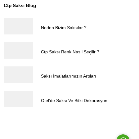
Ctp Saksı Blog
25.04.2025
Neden Bizim Saksılar ?
25.04.2025
Ctp Saksı Renk Nasıl Seçilir ?
Müşteri Temsilcisi
25.04.2025
Saksı İmalatlarımızın Artıları
25.04.2025
Otel’de Saksı Ve Bitki Dekorasyon
Cevap Yaz