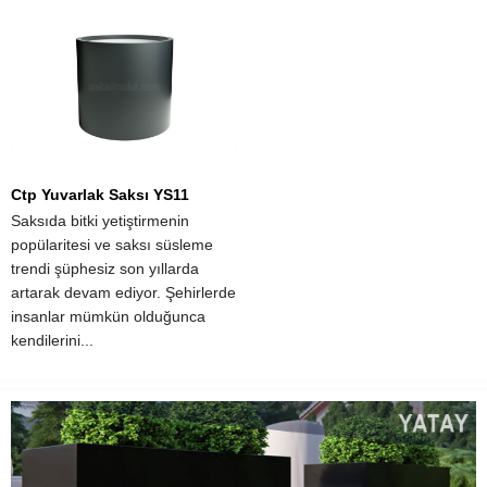
Dayanıklılık, hafiflik ve az bakım
üzerinden satışa sunulmaktadır.
gerektirmeleriyle bilinen dekoratif
Alanında deneyimli personeller
ctp saksılar, bitkilerinizi...
ile birlikte elde edilmiş olan
saksı...
Ctp Yuvarlak Saksı YS11
Saksıda bitki yetiştirmenin
popülaritesi ve saksı süsleme
trendi şüphesiz son yıllarda
artarak devam ediyor. Şehirlerde
insanlar mümkün olduğunca
kendilerini...