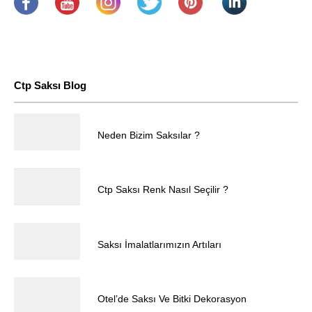
.
​
.
.
.
.
Ctp Saksı Blog
25.04.2025
Neden Bizim Saksılar ?
Müşteri Temsilcisi
25.04.2025
Ctp Saksı Renk Nasıl Seçilir ?
25.04.2025
Saksı İmalatlarımızın Artıları
Cevap Yaz
25.04.2025
Otel’de Saksı Ve Bitki Dekorasyon