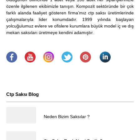
özenle ilgilenen ekibimizle tanışın. Kompozit sektöründe bir çok
farklı alanda faaliyet gösteren firma’mız ctp saksı üretimlerinde
çalışmalarıyla lider konumdadır. 1999 yılında başlayan
yolcuğulumuz evlere ve ofislere kurumlara büyük model iç ve dış
mekan saksıları üretmeye kendini adamıştır.
.
​
.
.
.
.
Ctp Saksı Blog
25.04.2025
Neden Bizim Saksılar ?
Müşteri Temsilcisi
25.04.2025