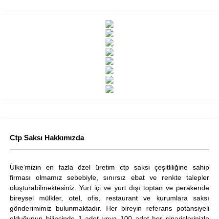
Ctp Saksı Hakkımızda
Ülke’mizin en fazla özel üretim ctp saksı çeşitliliğine sahip
firması olmamız sebebiyle, sınırsız ebat ve renkte talepler
oluşturabilmektesiniz. Yurt içi ve yurt dışı toptan ve perakende
bireysel mülkler, otel, ofis, restaurant ve kurumlara saksı
gönderimimiz bulunmaktadır. Her bireyin referans potansiyeli
olduğunun bilincinde 1 adet veya 100 adet her siparişlerinizle