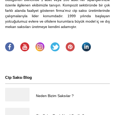
özenle ilgilenen ekibimizle tanışın. Kompozit sektöründe bir çok
farklı alanda faaliyet gösteren firma’mız ctp saksı üretimlerinde
çalışmalarıyla lider konumdadır. 1999 yılında başlayan
yolcuğulumuz evlere ve ofislere kurumlara büyük model iç ve dış
mekan saksıları üretmeye kendini adamıştır.
.
​
.
.
.
.
Ctp Saksı Blog
25.04.2025
Neden Bizim Saksılar ?
Müşteri Temsilcisi
25.04.2025