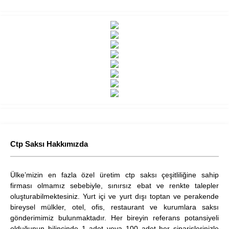
Ctp Saksı Hakkımızda
Ülke’mizin en fazla özel üretim ctp saksı çeşitliliğine sahip
firması olmamız sebebiyle, sınırsız ebat ve renkte talepler
oluşturabilmektesiniz. Yurt içi ve yurt dışı toptan ve perakende
bireysel mülkler, otel, ofis, restaurant ve kurumlara saksı
gönderimimiz bulunmaktadır. Her bireyin referans potansiyeli
olduğunun bilincinde 1 adet veya 100 adet her siparişlerinizle