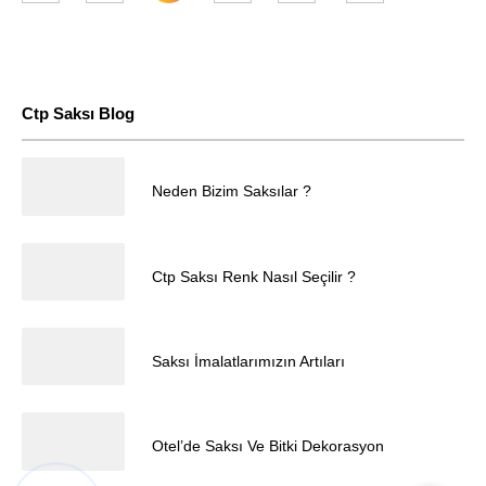
Ctp Saksı Blog
25.04.2025
Neden Bizim Saksılar ?
Müşteri Temsilcisi
25.04.2025
Ctp Saksı Renk Nasıl Seçilir ?
25.04.2025
Saksı İmalatlarımızın Artıları
Cevap Yaz
25.04.2025
Otel’de Saksı Ve Bitki Dekorasyon