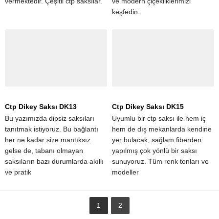
vermektedir. Çeşitli ctp saksılar.
ve modern çiçekliklerimizi
keşfedin.
Ctp Dikey Saksı DK13
Ctp Dikey Saksı DK15
Bu yazımızda dipsiz saksıları
Uyumlu bir ctp saksı ile hem iç
tanıtmak istiyoruz. Bu bağlantı
hem de dış mekanlarda kendine
her ne kadar size mantıksız
yer bulacak, sağlam fiberden
gelse de, tabanı olmayan
yapılmış çok yönlü bir saksı
saksıların bazı durumlarda akıllı
sunuyoruz. Tüm renk tonları ve
ve pratik
modeller
1
2