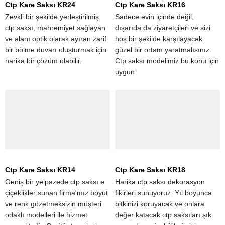
Ctp Kare Saksı KR24
Ctp Kare Saksı KR16
Zevkli bir şekilde yerleştirilmiş
Sadece evin içinde değil,
ctp saksı, mahremiyet sağlayan
dışarıda da ziyaretçileri ve sizi
ve alanı optik olarak ayıran zarif
hoş bir şekilde karşılayacak
bir bölme duvarı oluşturmak için
güzel bir ortam yaratmalısınız.
harika bir çözüm olabilir.
Ctp saksı modelimiz bu konu için
uygun
Ctp Kare Saksı KR14
Ctp Kare Saksı KR18
Geniş bir yelpazede ctp saksı e
Harika ctp saksı dekorasyon
çiçeklikler sunan firma'mız boyut
fikirleri sunuyoruz. Yıl boyunca
ve renk gözetmeksizin müşteri
bitkinizi koruyacak ve onlara
odaklı modelleri ile hizmet
değer katacak ctp saksıları şık