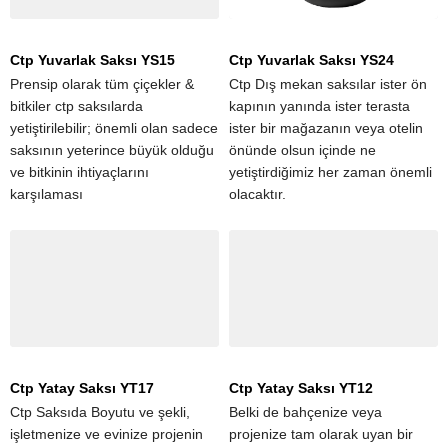
Ctp Yuvarlak Saksı YS15
Ctp Yuvarlak Saksı YS24
Prensip olarak tüm çiçekler &
Ctp Dış mekan saksılar ister ön
bitkiler ctp saksılarda
kapının yanında ister terasta
yetiştirilebilir; önemli olan sadece
ister bir mağazanın veya otelin
saksının yeterince büyük olduğu
önünde olsun içinde ne
ve bitkinin ihtiyaçlarını
yetiştirdiğimiz her zaman önemli
karşılaması
olacaktır.
Ctp Yatay Saksı YT17
Ctp Yatay Saksı YT12
Ctp Saksıda Boyutu ve şekli,
Belki de bahçenize veya
işletmenize ve evinize projenin
projenize tam olarak uyan bir