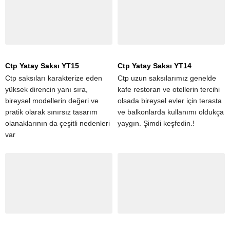
Ctp Yatay Saksı YT15
Ctp Yatay Saksı YT14
Ctp saksıları karakterize eden
Ctp uzun saksılarımız genelde
yüksek direncin yanı sıra,
kafe restoran ve otellerin tercihi
bireysel modellerin değeri ve
olsada bireysel evler için terasta
pratik olarak sınırsız tasarım
ve balkonlarda kullanımı oldukça
olanaklarının da çeşitli nedenleri
yaygın. Şimdi keşfedin.!
var