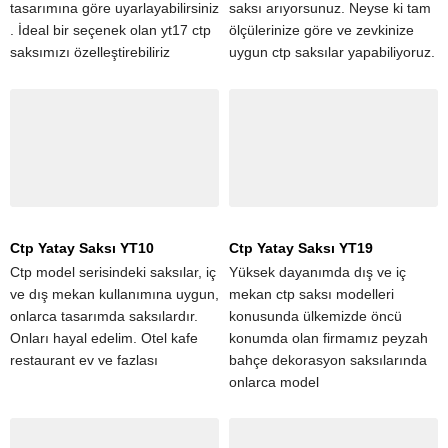
tasarımına göre uyarlayabilirsiniz
saksı arıyorsunuz. Neyse ki tam
. İdeal bir seçenek olan yt17 ctp
ölçülerinize göre ve zevkinize
saksımızı özelleştirebiliriz
uygun ctp saksılar yapabiliyoruz.
Ctp Yatay Saksı YT10
Ctp Yatay Saksı YT19
Ctp model serisindeki saksılar, iç
Yüksek dayanımda dış ve iç
ve dış mekan kullanımına uygun,
mekan ctp saksı modelleri
onlarca tasarımda saksılardır.
konusunda ülkemizde öncü
Onları hayal edelim. Otel kafe
konumda olan firmamız peyzah
restaurant ev ve fazlası
bahçe dekorasyon saksılarında
onlarca model