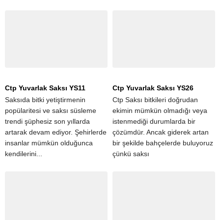
Ctp Yuvarlak Saksı YS11
Ctp Yuvarlak Saksı YS26
Saksıda bitki yetiştirmenin
Ctp Saksı bitkileri doğrudan
popülaritesi ve saksı süsleme
ekimin mümkün olmadığı veya
trendi şüphesiz son yıllarda
istenmediği durumlarda bir
artarak devam ediyor. Şehirlerde
çözümdür. Ancak giderek artan
insanlar mümkün olduğunca
bir şekilde bahçelerde buluyoruz
kendilerini...
çünkü saksı