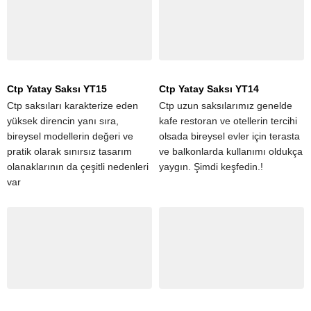
Ctp Yatay Saksı YT15
Ctp Yatay Saksı YT14
Ctp saksıları karakterize eden
Ctp uzun saksılarımız genelde
yüksek direncin yanı sıra,
kafe restoran ve otellerin tercihi
bireysel modellerin değeri ve
olsada bireysel evler için terasta
pratik olarak sınırsız tasarım
ve balkonlarda kullanımı oldukça
olanaklarının da çeşitli nedenleri
yaygın. Şimdi keşfedin.!
var