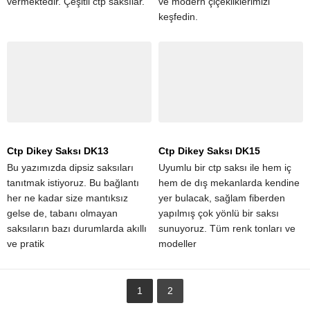
vermektedir. Çeşitli ctp saksılar.
ve modern çiçekliklerimizi
keşfedin.
Ctp Dikey Saksı DK13
Ctp Dikey Saksı DK15
Bu yazımızda dipsiz saksıları
Uyumlu bir ctp saksı ile hem iç
tanıtmak istiyoruz. Bu bağlantı
hem de dış mekanlarda kendine
her ne kadar size mantıksız
yer bulacak, sağlam fiberden
gelse de, tabanı olmayan
yapılmış çok yönlü bir saksı
saksıların bazı durumlarda akıllı
sunuyoruz. Tüm renk tonları ve
ve pratik
modeller
1
2