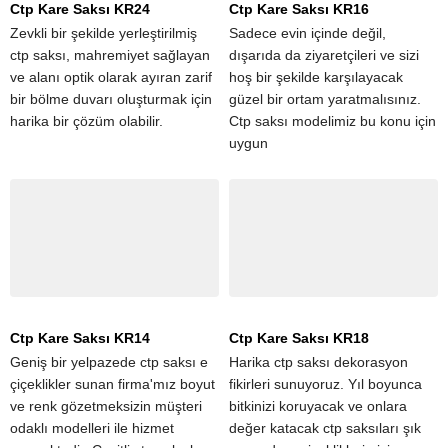
Ctp Kare Saksı KR24
Ctp Kare Saksı KR16
Zevkli bir şekilde yerleştirilmiş
Sadece evin içinde değil,
ctp saksı, mahremiyet sağlayan
dışarıda da ziyaretçileri ve sizi
ve alanı optik olarak ayıran zarif
hoş bir şekilde karşılayacak
bir bölme duvarı oluşturmak için
güzel bir ortam yaratmalısınız.
harika bir çözüm olabilir.
Ctp saksı modelimiz bu konu için
uygun
Ctp Kare Saksı KR14
Ctp Kare Saksı KR18
Geniş bir yelpazede ctp saksı e
Harika ctp saksı dekorasyon
çiçeklikler sunan firma'mız boyut
fikirleri sunuyoruz. Yıl boyunca
ve renk gözetmeksizin müşteri
bitkinizi koruyacak ve onlara
odaklı modelleri ile hizmet
değer katacak ctp saksıları şık