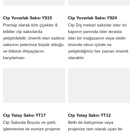
Ctp Yuvarlak Saksı YS15
Ctp Yuvarlak Saksı YS24
Prensip olarak tüm çiçekler &
Ctp Dış mekan saksılar ister ön
bitkiler ctp saksılarda
kapının yanında ister terasta
yetiştirilebilir; önemli olan sadece
ister bir mağazanın veya otelin
saksının yeterince büyük olduğu
önünde olsun içinde ne
ve bitkinin ihtiyaçlarını
yetiştirdiğimiz her zaman önemli
karşılaması
olacaktır.
Ctp Yatay Saksı YT17
Ctp Yatay Saksı YT12
Ctp Saksıda Boyutu ve şekli,
Belki de bahçenize veya
işletmenize ve evinize projenin
projenize tam olarak uyan bir