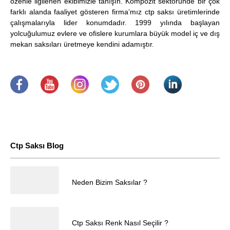
özenle ilgilenen ekibimizle tanışın. Kompozit sektöründe bir çok
farklı alanda faaliyet gösteren firma’mız ctp saksı üretimlerinde
çalışmalarıyla lider konumdadır. 1999 yılında başlayan
yolcuğulumuz evlere ve ofislere kurumlara büyük model iç ve dış
mekan saksıları üretmeye kendini adamıştır.
.
​
.
.
.
.
Ctp Saksı Blog
25.04.2025
Neden Bizim Saksılar ?
Müşteri Temsilcisi
25.04.2025
Ctp Saksı Renk Nasıl Seçilir ?