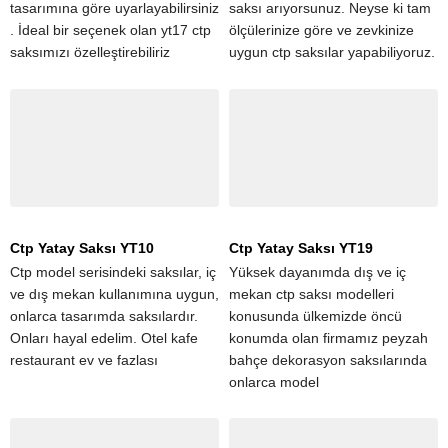
tasarımına göre uyarlayabilirsiniz
saksı arıyorsunuz. Neyse ki tam
. İdeal bir seçenek olan yt17 ctp
ölçülerinize göre ve zevkinize
saksımızı özelleştirebiliriz
uygun ctp saksılar yapabiliyoruz.
Ctp Yatay Saksı YT10
Ctp Yatay Saksı YT19
Ctp model serisindeki saksılar, iç
Yüksek dayanımda dış ve iç
ve dış mekan kullanımına uygun,
mekan ctp saksı modelleri
onlarca tasarımda saksılardır.
konusunda ülkemizde öncü
Onları hayal edelim. Otel kafe
konumda olan firmamız peyzah
restaurant ev ve fazlası
bahçe dekorasyon saksılarında
onlarca model