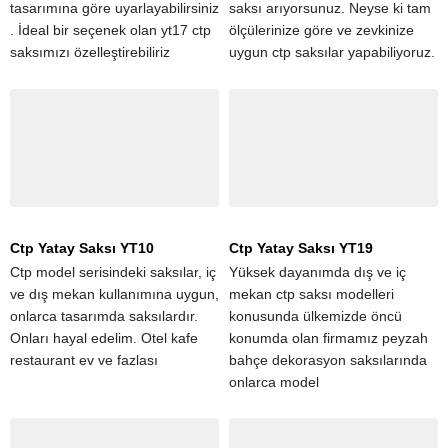
tasarımına göre uyarlayabilirsiniz
saksı arıyorsunuz. Neyse ki tam
. İdeal bir seçenek olan yt17 ctp
ölçülerinize göre ve zevkinize
saksımızı özelleştirebiliriz
uygun ctp saksılar yapabiliyoruz.
Ctp Yatay Saksı YT10
Ctp Yatay Saksı YT19
Ctp model serisindeki saksılar, iç
Yüksek dayanımda dış ve iç
ve dış mekan kullanımına uygun,
mekan ctp saksı modelleri
onlarca tasarımda saksılardır.
konusunda ülkemizde öncü
Onları hayal edelim. Otel kafe
konumda olan firmamız peyzah
restaurant ev ve fazlası
bahçe dekorasyon saksılarında
onlarca model