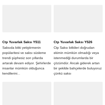
Ctp Yuvarlak Saksı YS11
Ctp Yuvarlak Saksı YS26
Saksıda bitki yetiştirmenin
Ctp Saksı bitkileri doğrudan
popülaritesi ve saksı süsleme
ekimin mümkün olmadığı veya
trendi şüphesiz son yıllarda
istenmediği durumlarda bir
artarak devam ediyor. Şehirlerde
çözümdür. Ancak giderek artan
insanlar mümkün olduğunca
bir şekilde bahçelerde buluyoruz
kendilerini...
çünkü saksı