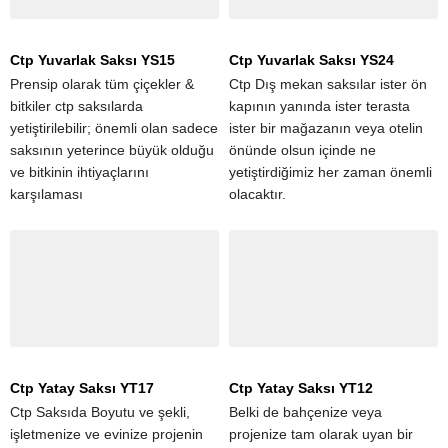
Ctp Yuvarlak Saksı YS15
Ctp Yuvarlak Saksı YS24
Prensip olarak tüm çiçekler &
Ctp Dış mekan saksılar ister ön
bitkiler ctp saksılarda
kapının yanında ister terasta
yetiştirilebilir; önemli olan sadece
ister bir mağazanın veya otelin
saksının yeterince büyük olduğu
önünde olsun içinde ne
ve bitkinin ihtiyaçlarını
yetiştirdiğimiz her zaman önemli
karşılaması
olacaktır.
Ctp Yatay Saksı YT17
Ctp Yatay Saksı YT12
Ctp Saksıda Boyutu ve şekli,
Belki de bahçenize veya
işletmenize ve evinize projenin
projenize tam olarak uyan bir