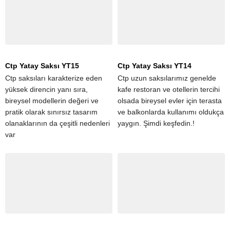
Ctp Yatay Saksı YT15
Ctp Yatay Saksı YT14
Ctp saksıları karakterize eden
Ctp uzun saksılarımız genelde
yüksek direncin yanı sıra,
kafe restoran ve otellerin tercihi
bireysel modellerin değeri ve
olsada bireysel evler için terasta
pratik olarak sınırsız tasarım
ve balkonlarda kullanımı oldukça
olanaklarının da çeşitli nedenleri
yaygın. Şimdi keşfedin.!
var