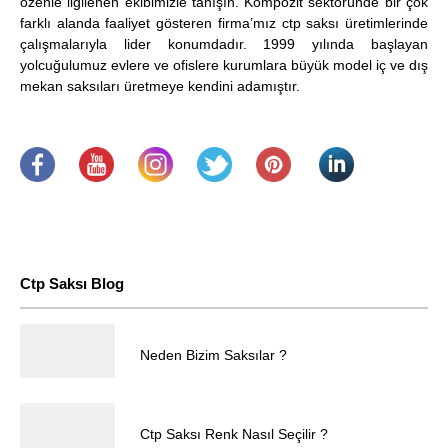
özenle ilgilenen ekibimizle tanışın. Kompozit sektöründe bir çok
farklı alanda faaliyet gösteren firma’mız ctp saksı üretimlerinde
çalışmalarıyla lider konumdadır. 1999 yılında başlayan
yolcuğulumuz evlere ve ofislere kurumlara büyük model iç ve dış
mekan saksıları üretmeye kendini adamıştır.
.
​
.
.
.
.
Ctp Saksı Blog
25.04.2025
Neden Bizim Saksılar ?
Müşteri Temsilcisi
25.04.2025
Ctp Saksı Renk Nasıl Seçilir ?