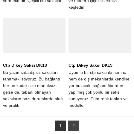
vermektedir. Çeşitli ctp saksılar.
ve modern çiçekliklerimizi
keşfedin.
Ctp Dikey Saksı DK13
Ctp Dikey Saksı DK15
Bu yazımızda dipsiz saksıları
Uyumlu bir ctp saksı ile hem iç
tanıtmak istiyoruz. Bu bağlantı
hem de dış mekanlarda kendine
her ne kadar size mantıksız
yer bulacak, sağlam fiberden
gelse de, tabanı olmayan
yapılmış çok yönlü bir saksı
saksıların bazı durumlarda akıllı
sunuyoruz. Tüm renk tonları ve
ve pratik
modeller
1
2