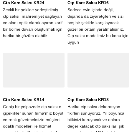
Ctp Kare Saksı KR24
Ctp Kare Saksı KR16
Zevkli bir şekilde yerleştirilmiş
Sadece evin içinde değil,
ctp saksı, mahremiyet sağlayan
dışarıda da ziyaretçileri ve sizi
ve alanı optik olarak ayıran zarif
hoş bir şekilde karşılayacak
bir bölme duvarı oluşturmak için
güzel bir ortam yaratmalısınız.
harika bir çözüm olabilir.
Ctp saksı modelimiz bu konu için
uygun
Ctp Kare Saksı KR14
Ctp Kare Saksı KR18
Geniş bir yelpazede ctp saksı e
Harika ctp saksı dekorasyon
çiçeklikler sunan firma'mız boyut
fikirleri sunuyoruz. Yıl boyunca
ve renk gözetmeksizin müşteri
bitkinizi koruyacak ve onlara
odaklı modelleri ile hizmet
değer katacak ctp saksıları şık